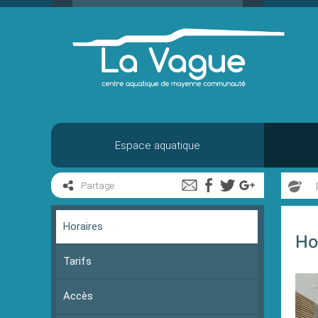
Aller
au
contenu
Espace aquatique
Partage
Horaires
Ho
Tarifs
Accès