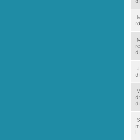
di
M
rd
M
rc
di
J
di
V
d
di
S
m
i