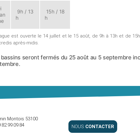
i
9h / 13
15h / 18
an
h
h
he
ague est ouverte le 14 juillet et le 15 août, de 9h à 13h et de 15
redis après-midis.
 bassins seront fermés du 25 août au 5 septembre incl
tembre.
in Montois 53100
82.99.09.84
NOUS
CONTACTER