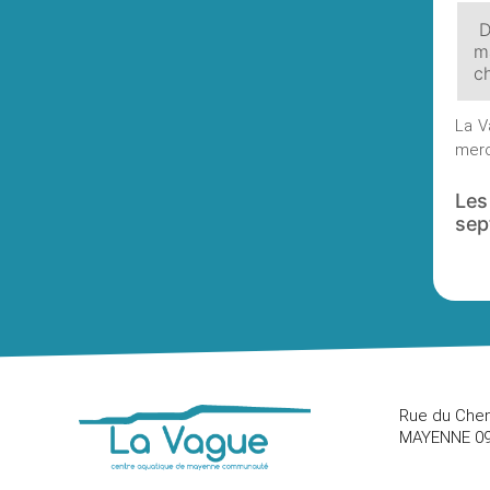
D
m
c
La V
merc
Les
sep
Rue du Chem
MAYENNE 09.