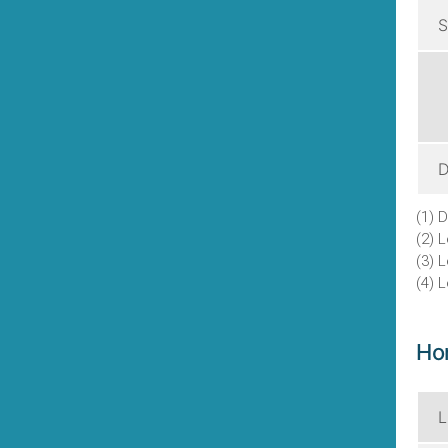
S
D
(1) 
(2) 
(3) 
(4) 
Hor
L